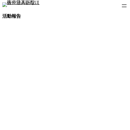
内
容
活動報告
を
ス
キ
ッ
プ