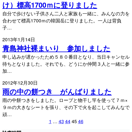
け）標高1700ｍに登りました
自分で歩けない子供さん二人と家族も一緒に、みんなの力を
合わせて標高1700ｍの韓国岳に登りました。一人は背負
子…
2013年1月14日
青島神社裸まいり 参加しました
申し込みが遅かったため５８０番目となり、当日キャンセル
待ちとなりました。それでも、どうにか仲間３人と一緒に参
加…
2012年12月30日
雨の中の餅つき がんばりました
雨の中餅つきをしました。ロープと物干し竿を使って７ｍ×
９ｍの大きなシートを張り、その下で火を起こしてみんなで
頑…
1
…
43
44
45
46