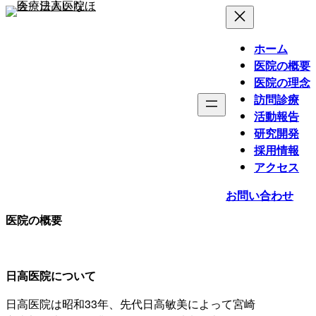
内
容
を
ホーム
ス
医院の概要
キ
医院の理念
ッ
訪問診療
プ
活動報告
研究開発
採用情報
アクセス
お問い合わせ
医院の概要
日高医院について
日高医院は昭和33年、先代日高敏美によって宮崎