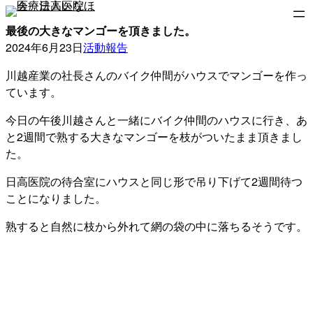
内
容
最後の大きなマンゴーを頂きました。
を
2024年6月23日
活動報告
ス
川越産業の社長さんのバイク仲間がハウスでマンゴーを作っ
キ
ています。
ッ
プ
今日の午後川越さんと一緒にバイク仲間のハウスに行き、あ
と2週間で熟する大きなマンゴーを枝がついたまま頂きまし
た。
日高医院の待合室にハウスと同じ形で吊り下げて2週間待つ
ことになりました。
熟すると自然に枝から外れて網の袋の中に落ちるそうです。