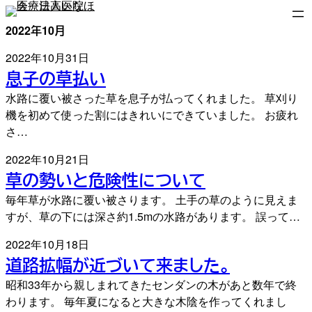
内
容
2022年10月
を
2022年10月31日
ス
息子の草払い
キ
ッ
水路に覆い被さった草を息子が払ってくれました。 草刈り
プ
機を初めて使った割にはきれいにできていました。 お疲れ
さ…
2022年10月21日
草の勢いと危険性について
毎年草が水路に覆い被さります。 土手の草のように見えま
すが、草の下には深さ約1.5mの水路があります。 誤って…
2022年10月18日
道路拡幅が近づいて来ました。
昭和33年から親しまれてきたセンダンの木があと数年で終
わります。 毎年夏になると大きな木陰を作ってくれまし