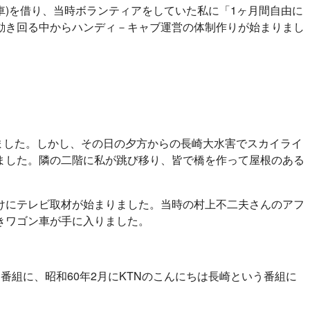
車)を借り、当時ボランティアをしていた私に「1ヶ月間自由に
動き回る中からハンディ－キャブ運営の体制作りが始まりまし
しました。しかし、その日の夕方からの長崎大水害でスカイライ
ました。隣の二階に私が跳び移り、皆で橋を作って屋根のある
けにテレビ取材が始まりました。当時の村上不二夫さんのアフ
きワゴン車が手に入りました。
番組に、昭和60年2月にKTNのこんにちは長崎という番組に