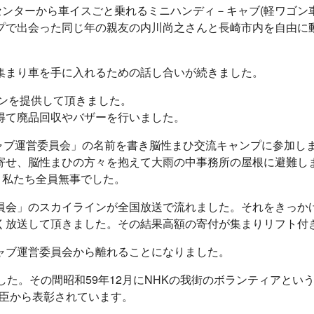
センターから車イスごと乗れるミニハンディ－キャブ(軽ワゴン
プで出会った同じ年の親友の内川尚之さんと長崎市内を自由に
集まり車を手に入れるための話し合いが続きました。
インを提供して頂きました。
得て廃品回収やバザーを行いました。
キャブ運営委員会」の名前を書き脳性まひ交流キャンプに参加
寄せ、脳性まひの方々を抱えて大雨の中事務所の屋根に避難し
、私たち全員無事でした。
員会」のスカイラインが全国放送で流れました。それをきっか
く放送して頂きました。その結果高額の寄付が集まりリフト付
ャブ運営委員会から離れることになりました。
た。その間昭和59年12月にNHKの我街のボランティアという
大臣から表彰されています。