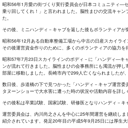
昭和56年1月愛の街づくり実行委員会が日本コミュニティ―
乗り回してくれ！」と言われました。脳性まひの交流キャン
た。
その後、ミニハンディ－キャブを返した後もボランティアが
昭和56年12月ある自動車整備工場から中古の日産スカイラ
その後運営資金作りのために、多くのボランティアの協力を
昭和57年7月23日スカイラインのボディ－に「ハンディ―
ンが流れて行きました。脳性まひの会事務所にも濁流が押し
部屋に移動しました。長崎市内で299人亡くなられましたが
数日後、歩道橋の下で見つかった「ハンディ－キャブ運営委
タヌーンショーで大水害に遭った時の状況や活動内容を詳し
その後私は卒業試験、国家試験、研修医となりハンディ－キ
運営委員会は、内川尚之さんを中心に25年間運営を継続しまし
紹介されています。発足20年目の平成5年9月25日には厚生