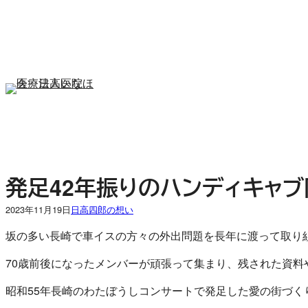
内
容
を
ス
キ
ッ
プ
発足42年振りのハンディキャ
2023年11月19日
日高四郎の想い
坂の多い長崎で車イスの方々の外出問題を長年に渡って取り
70歳前後になったメンバーが頑張って集まり、残された資
昭和55年長崎のわたぼうしコンサートで発足した愛の街づ