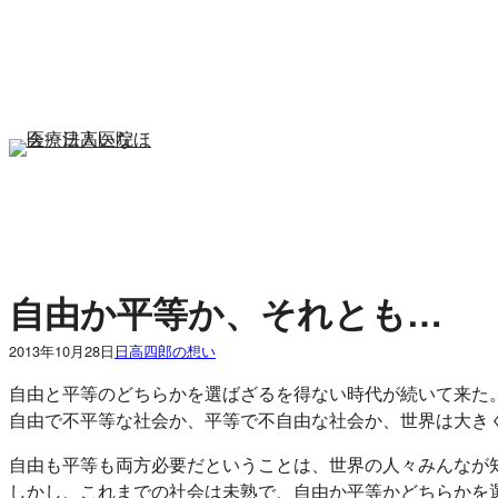
内
容
を
ス
キ
ッ
プ
自由か平等か、それとも…
2013年10月28日
日高四郎の想い
自由と平等のどちらかを選ばざるを得ない時代が続いて来た
自由で不平等な社会か、平等で不自由な社会か、世界は大き
自由も平等も両方必要だということは、世界の人々みんなが
しかし、これまでの社会は未熟で、自由か平等かどちらか