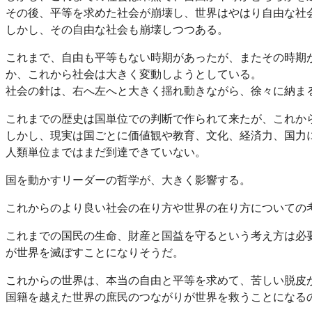
その後、平等を求めた社会が崩壊し、世界はやはり自由な社
しかし、その自由な社会も崩壊しつつある。
これまで、自由も平等もない時期があったが、またその時期
か、これから社会は大きく変動しようとしている。
社会の針は、右へ左へと大きく揺れ動きながら、徐々に納ま
これまでの歴史は国単位での判断で作られて来たが、これか
しかし、現実は国ごとに価値観や教育、文化、経済力、国力
人類単位まではまだ到達できていない。
国を動かすリーダーの哲学が、大きく影響する。
これからのより良い社会の在り方や世界の在り方についての
これまでの国民の生命、財産と国益を守るという考え方は必
が世界を滅ぼすことになりそうだ。
これからの世界は、本当の自由と平等を求めて、苦しい脱皮
国籍を越えた世界の庶民のつながりが世界を救うことになる