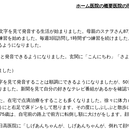
ホーム
医院の概要
医院の
、文字を見て発音する生活が始まりました。母親のスナヲさん8
練習を始めました。毎週3回訪問し1時間ずつ練習を続けました
るようになりました。
」と発音できるようになりました。玄関に「こんにちわ」「さ
ました）
字を見て発音することは順調にできるようになりましたが、5
りました。新聞を見て自分の好きなテレビ番組があるかを確認
した。在宅で点滴治療をすることも多くなりました。徐々に体力
うにと右足で床ドンをして怒ります。その度にしぶしぶと散歩に
さん75歳は、自宅前の路上で前方に転倒し額に大けがをします
ら日高医院に「しげあんちゃんが、しげあんちゃんが、倒れて顔