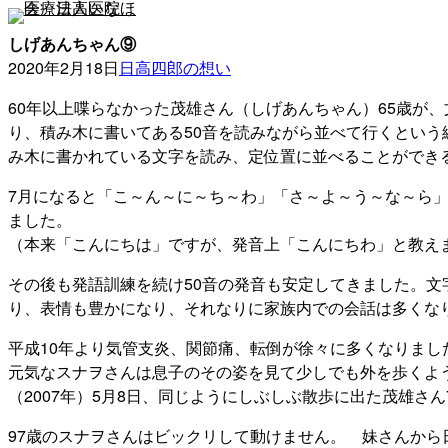
内
容
しげあんちゃん⑨
を
2020年2月18日
日高四郎の想い
ス
60年以上喋らなかった茂雄さん（しげあんちゃん）65歳が
キ
り、積み木に書いてある50音を読みながら並べて行くという
ッ
み木に書かれている文字を読み、定位置に並べることができ
プ
7月になると「こ～ん～に～ち～わ」「さ～よ～う～な～ら
ました。
（本来「こんにちは」ですが、発音上「こんにちわ」と教え
その後も発語訓練を続け50音の発音も安定してきました。文
り、表情も豊かになり、それなりに家族内での会話は多くな
平成10年より気管支炎、関節痛、転倒が徐々に多くなりま
元気なスナヲさんは息子のその姿を見て少しでも外を歩くよ
（2007年）5月8日、同じようにしぶしぶ散歩に出た茂雄
97歳のスナヲさんはビックリして動けません。 妹さんか