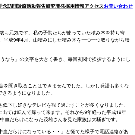
理念
訪問診療
活動報告
研究開発
採用情報
アクセス
お問い合わせ
7歳も元気です。私の子供たちが使っていた積み木を持ち寄
。平成9年4月、山積みにした積み木を一つ一つ取りながら積
ようなら」の文字を大きく書き、毎回玄関で挨拶するようにし
0音を聞き取ることはできませんでした。しかし発語も多くな
できるようになりました。
も低下し好きなテレビを観て過ごすことが多くなりました。
出ては転んで帰って来ます。それから9年経った平成19年
。顔中血だらけになった茂雄さんを見た家族は大騒ぎです。
中血だらけになっている・・」と慌てた様子で電話連絡があ