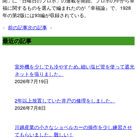
聞」に「日曜日のプロポ」の連載を開始。プロポの中から幸
福に関するものを選んで編まれたのが『幸福論』で、1928
年の第2版には93編が収録されている。
«
前の記事
次の記事
»
最近の記事
室外機を少しでも冷やすため､細い塩ビ管を使って遮光
ネットを張りました。
2026年7月19日
2年以上放置していた井戸の修理をしました。
2026年7月8日
川越産業の小さなショベルカーの操作を少し練習させ
てもらいました。難しい！