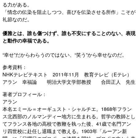
る力がある。
「情念の伝染を阻止しつつ、喜びを伝染させる所作」こそが
礼節なのだ。
優雅とは、誰も傷つけず、誰も不安にすることのない、表現
と動作の幸福である。
“幸せ”だからわらうのではない、“笑う”から幸せなのだ。
参考資料：
NHKテレビテキスト 2011年11月 教育テレビ（Eテレ）
アラン 幸福論 明治大学文学部教授 合田正人 先生
著者プロフィール：
アラン
本名エミール＝オーギュスト・シャルチエ。1868年フラン
ス北西部のノルマンディー地方に生まれる。哲学の教師とし
てフランス各地の高校で教鞭を執った後、41歳で名門アン
リ四世校に赴任し退職まで教える。1903年「ルーアン新