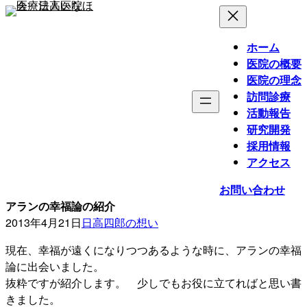
内
容
を
ホーム
ス
医院の概要
キ
医院の理念
ッ
訪問診療
プ
活動報告
研究開発
採用情報
アクセス
お問い合わせ
アランの幸福論の紹介
2013年4月21日
日高四郎の想い
現在、幸福が遠くになりつつあるような時に、アランの幸福
論に出会いました。
抜粋ですが紹介します。 少しでもお役に立てればと思い書
きました。