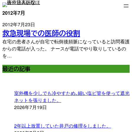
内
容
2012年7月
を
2012年7月23日
ス
救急現場での医師の役割
キ
ッ
在宅の患者さんが自宅で転倒後頻脈になっていると訪問看護
プ
からの電話が入った。 ナースが電話でやり取りしているの
を…
最近の記事
室外機を少しでも冷やすため､細い塩ビ管を使って遮光
ネットを張りました。
2026年7月19日
2年以上放置していた井戸の修理をしました。