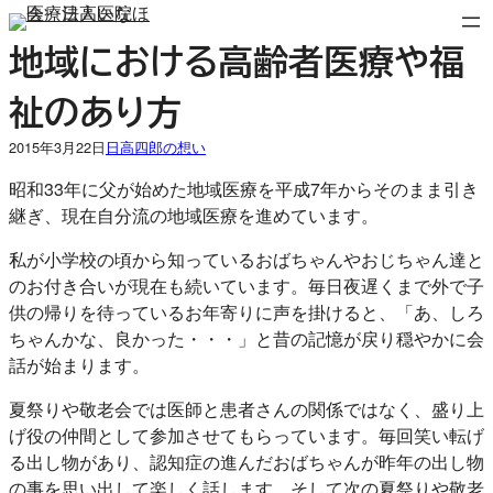
内
容
地域における高齢者医療や福
を
祉のあり方
ス
キ
2015年3月22日
日高四郎の想い
ッ
プ
昭和33年に父が始めた地域医療を平成7年からそのまま引き
継ぎ、現在自分流の地域医療を進めています。
私が小学校の頃から知っているおばちゃんやおじちゃん達と
のお付き合いが現在も続いています。毎日夜遅くまで外で子
供の帰りを待っているお年寄りに声を掛けると、「あ、しろ
ちゃんかな、良かった・・・」と昔の記憶が戻り穏やかに会
話が始まります。
夏祭りや敬老会では医師と患者さんの関係ではなく、盛り上
げ役の仲間として参加させてもらっています。毎回笑い転げ
る出し物があり、認知症の進んだおばちゃんが昨年の出し物
の事を思い出して楽しく話します。そして次の夏祭りや敬老