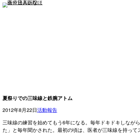
内
容
を
ス
キ
ッ
プ
夏祭りでの三味線と鉄腕アトム
2012年8月22日
活動報告
三味線の練習を始めてもう6年になる。毎年ドキドキしなが
た」と毎年聞かされた。最初の頃は、医者が三味線を持って