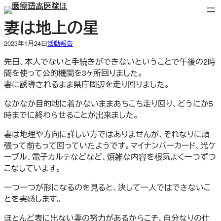
内
容
妻は地上の星
を
ス
2023年1月24日
活動報告
キ
先日、本人でないと手続きができないということで午後の2時
ッ
間を使って公的機関を3ヶ所回りました。
プ
妻に誘導されるまま県庁周辺を走り回りました。
なかなか目的地に着かないままあちこち走り回り、どうにか5
時までに終わらせることが出来ました。
妻は地理や方向に詳しい方ではありませんが、それなりに頑
張って前もって回っていたようです。マイナンバーカード、光ケ
ーブル、電子カルテなどなど、煩雑な内容を根気よく一つずつ
こなしています。
一つ一つが形になるのを見ると、決して一人ではできないこ
とを実感します。
ほとんど表に出ない妻の努力があるからこそ、自分なりの仕