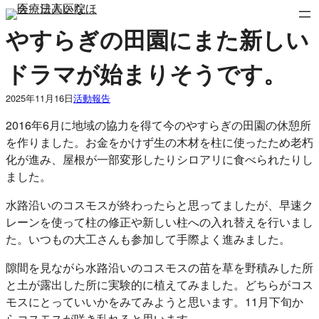
内
容
やすらぎの田園にまた新しい
を
ス
ドラマが始まりそうです。
キ
ッ
2025年11月16日
活動報告
プ
2016年6月に地域の協力を得て今のやすらぎの田園の休憩所
を作りました。お金をかけず生の木材を柱に使ったため老朽
化が進み、屋根が一部変形したりシロアリに食べられたりし
ました。
水路沿いのコスモスが終わったらと思ってましたが、早速ク
レーンを使って柱の修正や新しい柱への入れ替えを行いまし
た。いつもの大工さんも参加して手際よく進みました。
隙間を見ながら水路沿いのコスモスの苗を草を野積みした所
と土が露出した所に実験的に植えてみました。どちらがコス
モスにとっていいかをみてみようと思います。11月下旬か
らコスモスが咲き乱れると思います。