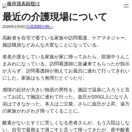
内
容
最近の介護現場について
を
ス
2026年2月6日
日高四郎の想い
キ
高齢者を在宅で看ている家族や訪問看護、ケアマネジャー、
ッ
施設職員などみんな大変なことになっている。
プ
老老介護をしている家族が家に帰ってみたら、部屋中うんこ
まみれになっている。訪問看護師に急遽来てもらったが指示
が入らず、訪問看護師が抱えてお風呂に連れて行ってきれい
にした。家族はもう無理だとぐったり。
感情の起伏が大きい独居の男性を、施設で温泉に入ろうと言
ってお試しで施設に連れて行った。血圧が200以上になり入
浴はできなかった。本人はご立腹。さらに血圧が上昇。遠方
の家族がわざわざ帰ってくることに。
酸素がないとすぐに苦しくなる患者さんが、もう入院はしな
い、自宅で最期まで過ごすと言って帰ってきたが、夜中酸素