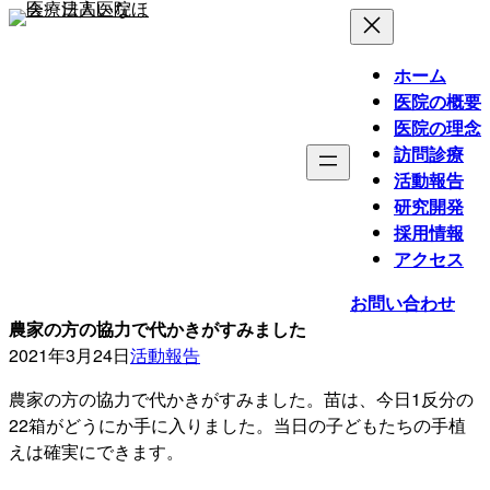
内
容
を
ホーム
ス
医院の概要
キ
医院の理念
ッ
訪問診療
プ
活動報告
研究開発
採用情報
アクセス
お問い合わせ
農家の方の協力で代かきがすみました
2021年3月24日
活動報告
農家の方の協力で代かきがすみました。苗は、今日1反分の
22箱がどうにか手に入りました。当日の子どもたちの手植
えは確実にできます。