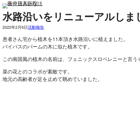
内
水路沿いをリニューアルしま
容
を
2022年2月6日
活動報告
ス
キ
患者さん宅から植木を11本頂き水路沿いに植えました。
ッ
バイパスのパームの木に似た植木です。
プ
この南国風の植木の名前は、フェニックスロベレニーと言う
菜の花とのコラボが素敵です。
地元の高齢者が足を止めて眺めていました。