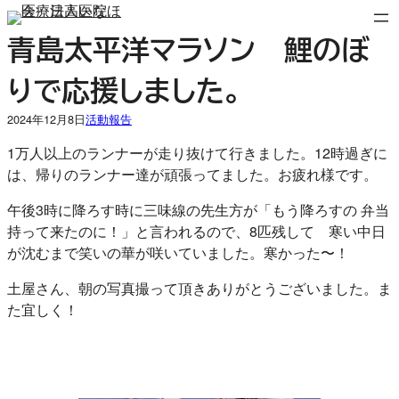
内
容
青島太平洋マラソン 鯉のぼ
を
りで応援しました。
ス
キ
2024年12月8日
活動報告
ッ
プ
1万人以上のランナーが走り抜けて行きました。12時過ぎに
は、帰りのランナー達が頑張ってました。お疲れ様です。
午後3時に降ろす時に三味線の先生方が「もう降ろすの 弁当
持って来たのに！」と言われるので、8匹残して 寒い中日
が沈むまで笑いの華が咲いていました。寒かった〜！
土屋さん、朝の写真撮って頂きありがとうございました。ま
た宜しく！