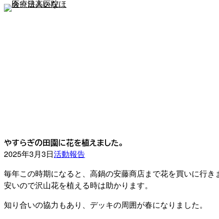
内
容
を
ス
キ
ッ
プ
やすらぎの田園に花を植えました。
2025年3月3日
活動報告
毎年この時期になると、高鍋の安藤商店まで花を買いに行き
安いので沢山花を植える時は助かります。
知り合いの協力もあり、デッキの周囲が春になりました。